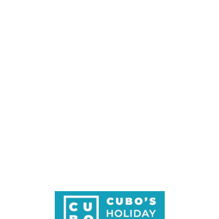
Loa
din
g...