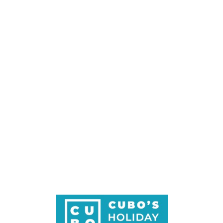
Loa
din
g...