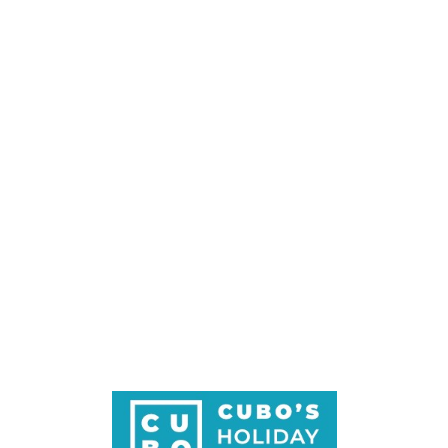
Loa
din
g...