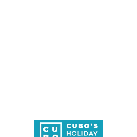
Loa
din
g...