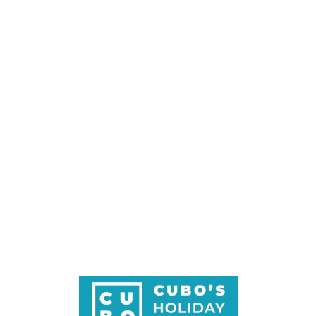
Loa
din
g...