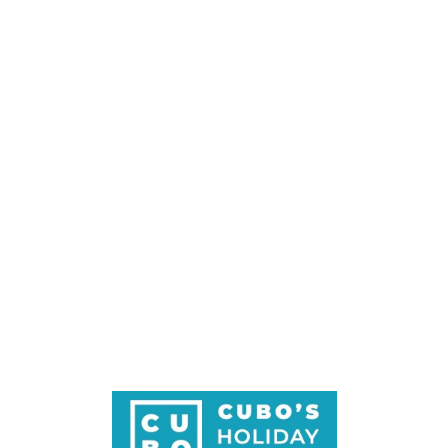
Loa
din
g...