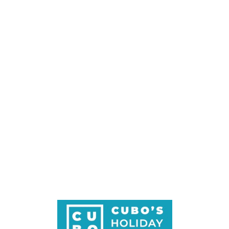
Loa
din
g...