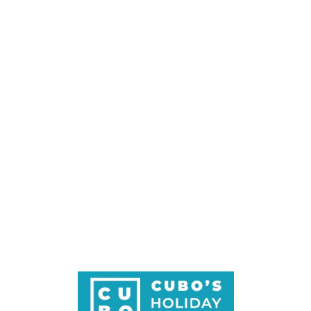
Loa
din
g...