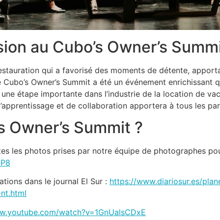
sion au Cubo’s Owner’s Summ
estauration qui a favorisé des moments de détente, apporta
 le Cubo’s Owner’s Summit a été un événement enrichissant 
 une étape importante dans l’industrie de la location de va
’apprentissage et de collaboration apportera à tous les part
’s Owner’s Summit ?
tes les photos prises par notre équipe de photographes pou
zP8
tions dans le journal El Sur :
https://www.diariosur.es/pl
nt.html
ww.youtube.com/watch?v=1GnUalsCDxE