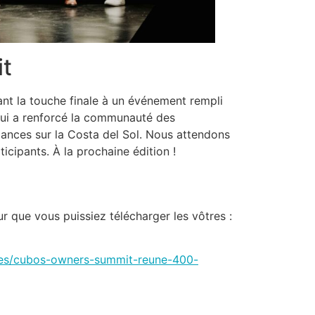
it
nt la touche finale à un événement rempli
qui a renforcé la communauté des
cances sur la Costa del Sol. Nous attendons
icipants. À la prochaine édition !
r que vous puissiez télécharger les vôtres :
anes/cubos-owners-summit-reune-400-