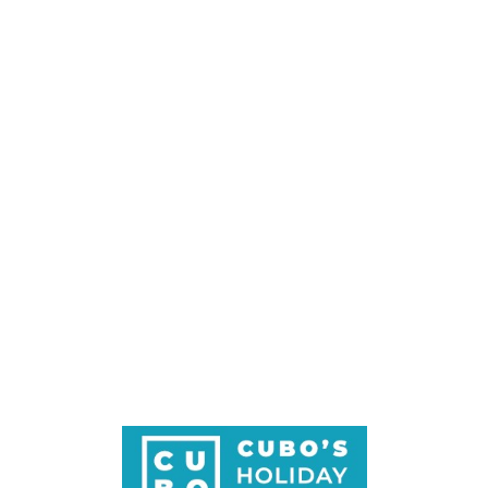
Loa
din
g...