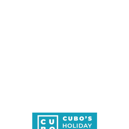
Loa
din
g...