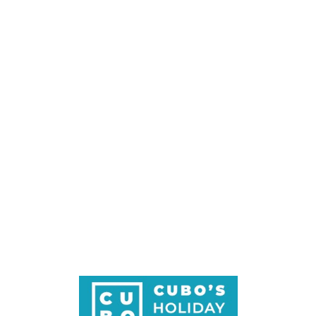
Loa
din
g...