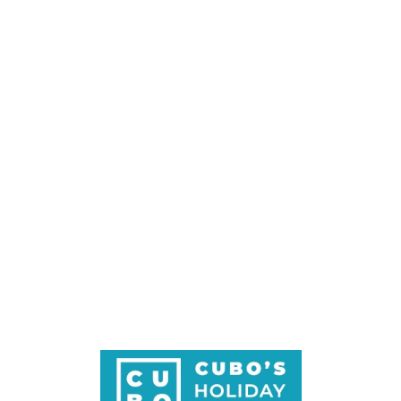
Loa
din
g...