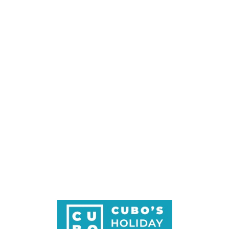
Loa
din
g...