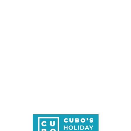
Loa
din
g...