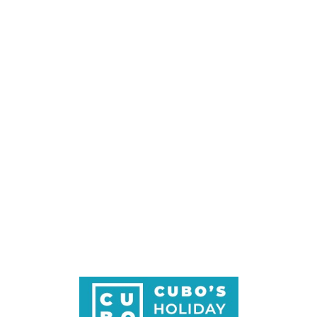
Loa
din
g...