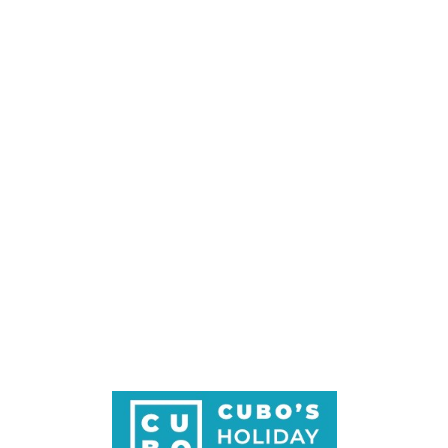
Loa
din
g...