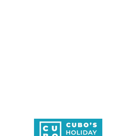
Loa
din
g...