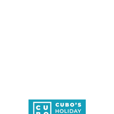
Loa
din
g...