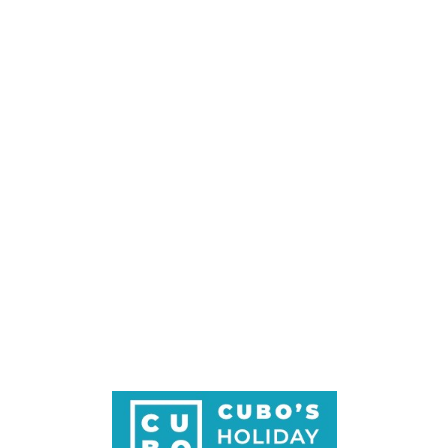
Loa
din
g...