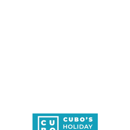
Loa
din
g...