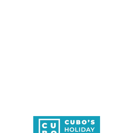
Loa
din
g...