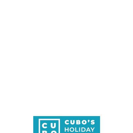
Loa
din
g...