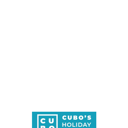
Loa
din
g...