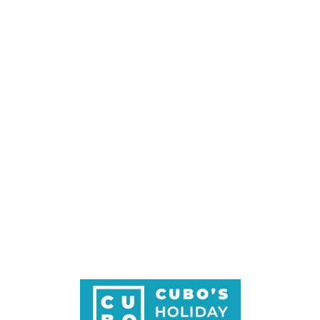
Loa
din
g...