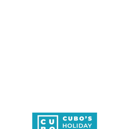
Loa
din
g...