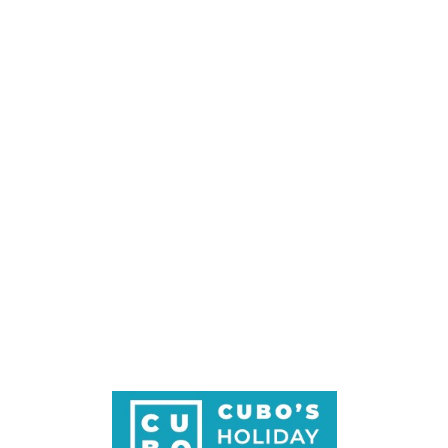
Loa
din
g...