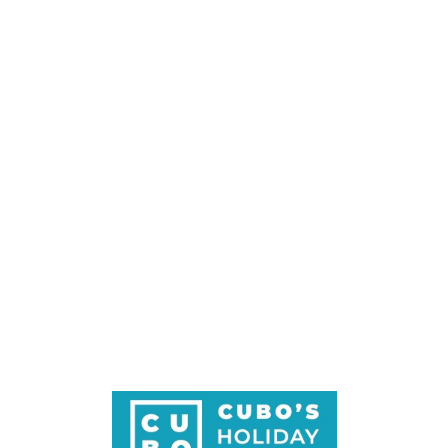
Loa
din
g...