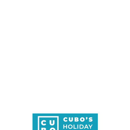
Loa
din
g...