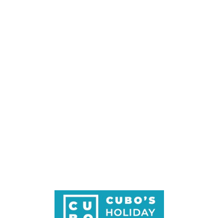
Loa
din
g...