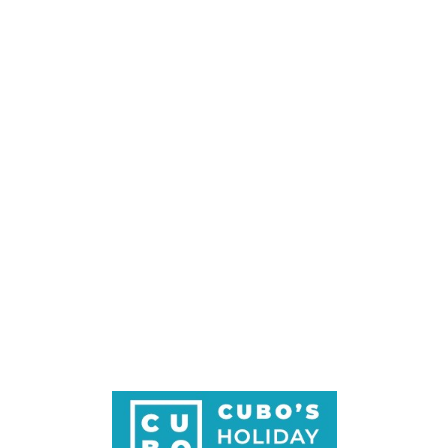
Loa
din
g...