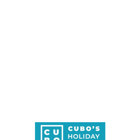
Loa
din
g...