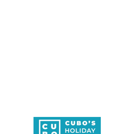
Loa
din
g...