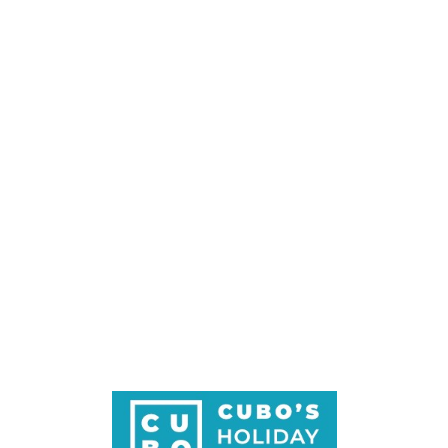
Loa
din
g...