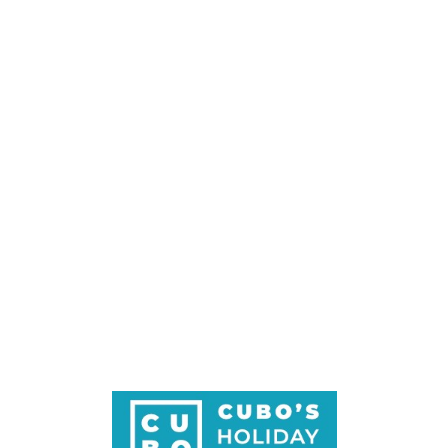
Loa
din
g...