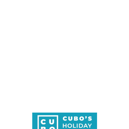
Loa
din
g...