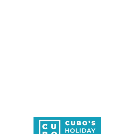
Loa
din
g...