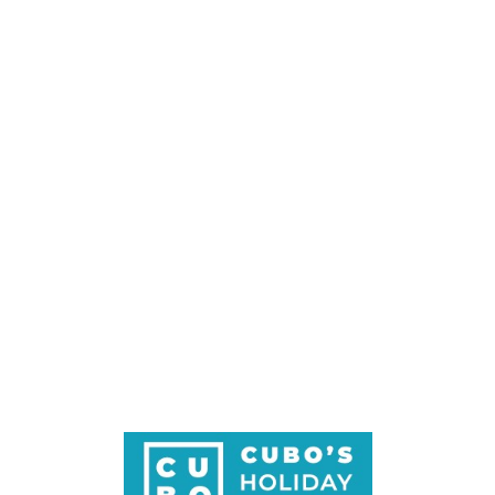
Loa
din
g...