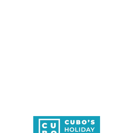
Loa
din
g...