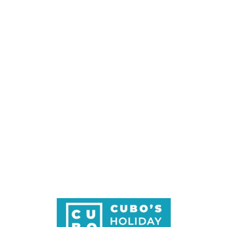
Loa
din
g...