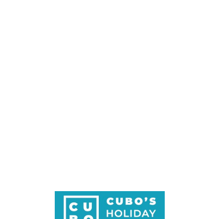
Loa
din
g...