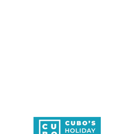
Loa
din
g...