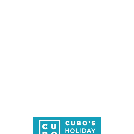
Loa
din
g...