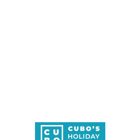
Loa
din
g...