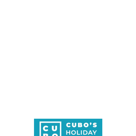
Loa
din
g...