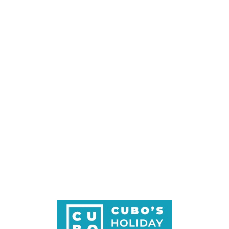
Loa
din
g...