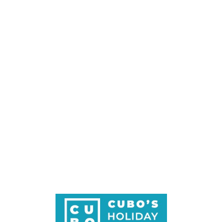
Loa
din
g...