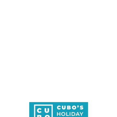
Loa
din
g...