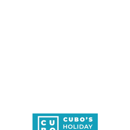
Loa
din
g...