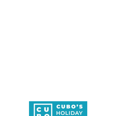
Loa
din
g...